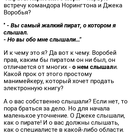
встречу командора Норингтона и Джека
Воробья?
"
- Вы самый жалкий пират, о котором я
слышал.
- Но вы обо мне слышали…"
И к чему это я? Да вот к чему. Воробей
прав, каким бы пиратом он ни был, он
отличается от многих -
о нем слышал
и.
Какой прок от этого простому
манимейкеру, который хочет продать
электронную книгу?
А о вас собственно слышали? Если нет, то
пора браться за дело. Но для начала
маленькое уточнение. О Джеке слышали,
как о пирате! И о вас должны слышать,
как о специалисте в какой-либо области.