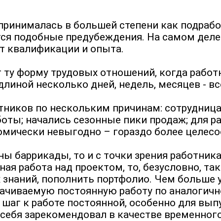
ринималась в большей степени как подработ
ются подобные предубеждения. На самом дел
нет квалификации и опыта.
ту форму трудовых отношений, когда работн
линой несколько дней, недель, месяцев - вс
ников по нескольким причинам: сотрудница 
аботы; начались сезонные пики продаж; для 
номически невыгодно – гораздо более целес
оны баррикады, то и с точки зрения работни
я работа над проектом, то, безусловно, та
х знаний, пополнить портфолио. Чем больше
лачиваемую постоянную работу по аналогич
шаг к работе постоянной, особенно для выпу
 себя зарекомендовал в качестве временного