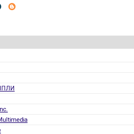
ОМПЛИ
nc.
ultimedia
е