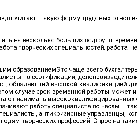
редпочитают такую форму трудовых отношени
ить на несколько больших подгрупп: време
абота творческих специальностей, работа, 
им образованиемЭто чаще всего бухгалтеры,
иалисты по сертификации, делопроизводите
ст, обладающий высокой квалификацией для
 этом случае срок временной работы может 
тают нанимать высококвалифицированных с
лачивают работу специалиста по часам – так
ециалисты, антикризисные управленцы, копи
людям творческих профессий. Спрос на таких