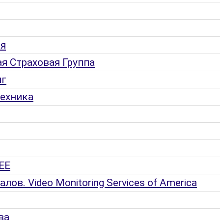
ия
я Страховая Группа
нг
Техника
EE
лов. Video Monitoring Services of America
ва